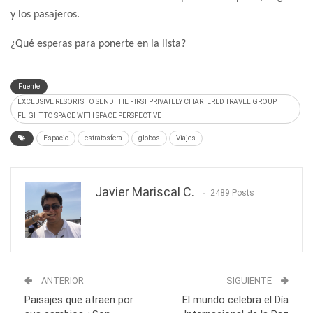
y los pasajeros.
¿Qué esperas para ponerte en la lista?
Fuente
EXCLUSIVE RESORTS TO SEND THE FIRST PRIVATELY CHARTERED TRAVEL GROUP
FLIGHT TO SPACE WITH SPACE PERSPECTIVE
Espacio
estratosfera
globos
Viajes
Javier Mariscal C.
2489 Posts
ANTERIOR
SIGUIENTE
Paisajes que atraen por
El mundo celebra el Día