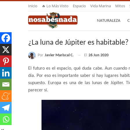
Inicio
🔥 Lo Más Visto
Espacio
Vida Marina
Mitos
NATURALEZA
C
¿La luna de Júpiter es habitable?
Por
Javier Mariscal C.
El
26 Jun 2020
El futuro es el espacio, qué duda cabe. Aun cuando n
día. Por eso es importante saber si hay lugares habit
supuesto. Europa es una de las lunas de Júpiter. Ti
parecer sí.