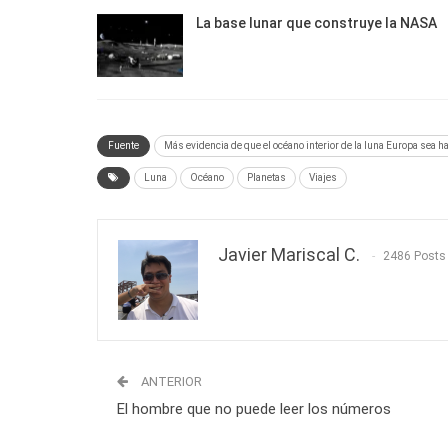
La base lunar que construye la NASA
Fuente
Más evidencia de que el océano interior de la luna Europa sea h
Luna
Océano
Planetas
Viajes
Javier Mariscal C.
2486 Posts
ANTERIOR
El hombre que no puede leer los números