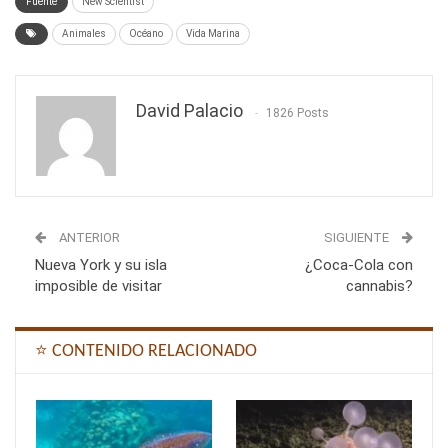
Fuente
New Scientist
Animales
Océano
Vida Marina
David Palacio
1826 Posts
ANTERIOR
SIGUIENTE
Nueva York y su isla
¿Coca-Cola con
imposible de visitar
cannabis?
⭐ CONTENIDO RELACIONADO