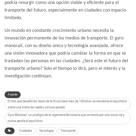
podría resurgir como una opción viable y eficiente para el
transporte del futuro, especialmente en ciudades con espacio
limitado.
Un mundo en constante crecimiento urbano necesita la
innovación permanente de los medios de transporte. El gyro
monorail, con su diseño único y tecnología avanzada, ofrece
una visión innovadora que podría cambiar la forma en que se
trasladan las personas en las ciudades. ¿Será este el futuro del
transporte urbano? Solo el tiempo lo dirá, pero el interés y la
investigación continúan.
Fuente
El tren que desafió las leyes de la física hace más de 100 años se mantenía en equilibrio
sobre una hilera de ruedas incluso parado
Gyro Monorail: un prodigio de la ingeniería ferroviaria que se movía por una única vía y
nunca perdía el equilibrio
Ciudades
Tecnología
Transporte