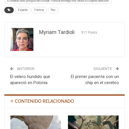
El tratado más antiguo de Europa: Francia entrega tres vacas a España cada año
España
Francia
Paz
Myriam Tardioli
917 Posts
ANTERIOR
SIGUIENTE
El velero hundido que
El primer paciente con un
apareció en Polonia
chip en el cerebro
⭐ CONTENIDO RELACIONADO