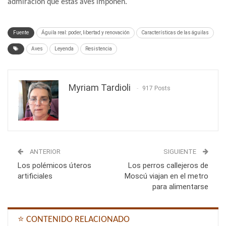
admiración que estas aves imponen.
Fuente
Águila real: poder, libertad y renovación
Características de las águilas
Aves
Leyenda
Resistencia
Myriam Tardioli
917 Posts
ANTERIOR
SIGUIENTE
Los polémicos úteros
Los perros callejeros de
artificiales
Moscú viajan en el metro
para alimentarse
⭐ CONTENIDO RELACIONADO