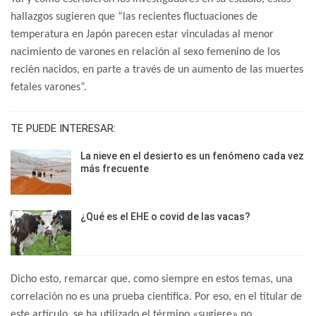
hallazgos sugieren que “las recientes fluctuaciones de
temperatura en Japón parecen estar vinculadas al menor
nacimiento de varones en relación al sexo femenino de los
recién nacidos, en parte a través de un aumento de las muertes
fetales varones”.
TE PUEDE INTERESAR:
La nieve en el desierto es un fenómeno cada vez
más frecuente
¿Qué es el EHE o covid de las vacas?
Dicho esto, remarcar que, como siempre en estos temas, una
correlación no es una prueba científica. Por eso, en el titular de
este artículo, se ha utilizado el término «sugiere» no