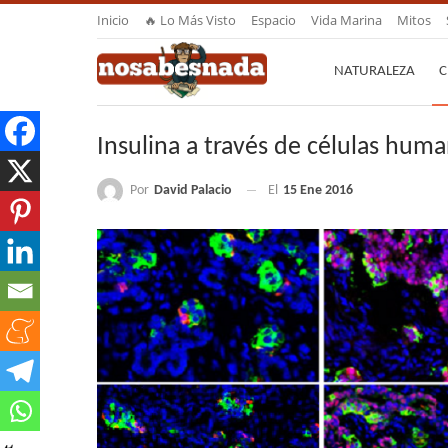
Inicio
🔥 Lo Más Visto
Espacio
Vida Marina
Mitos
NATURALEZA
C
Insulina a través de células hum
Por
David Palacio
El
15 Ene 2016