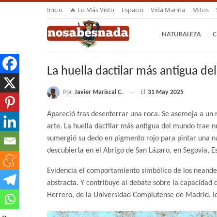
Inicio
🔥 Lo Más Visto
Espacio
Vida Marina
Mitos
NATURALEZA
C
La huella dactilar más antigua d
Por
Javier Mariscal C.
El
31 May 2025
Apareció tras desenterrar una roca. Se asemeja a un 
arte. La huella dactilar más antigua del mundo trae
sumergió su dedo en pigmento rojo para pintar una na
descubierta en el Abrigo de San Lázaro, en Segovia, E
Evidencia el comportamiento simbólico de los neande
abstracta. Y contribuye al debate sobre la capacidad 
Herrero, de la Universidad Complutense de Madrid, lo