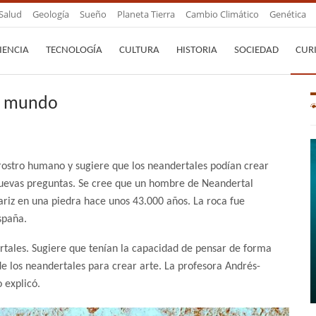
Salud
Geología
Sueño
Planeta Tierra
Cambio Climático
Genética
IENCIA
TECNOLOGÍA
CULTURA
HISTORIA
SOCIEDAD
CUR
el mundo
rostro humano y sugiere que los neandertales podían crear
 nuevas preguntas. Se cree que un hombre de Neandertal
riz en una piedra hace unos 43.000 años. La roca fue
spaña.
rtales. Sugiere que tenían la capacidad de pensar de forma
de los neandertales para crear arte. La profesora Andrés-
 explicó.