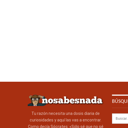
BÚSQU
Tu razón necesita una dosis diaria de
curiosidades y aquí las vas a encontrar.
Como decía Sócrates: «Sólo sé que no sé