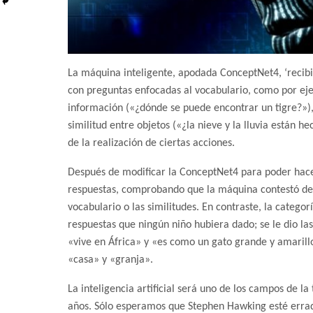
La máquina inteligente, apodada ConceptNet4, ‘recib
con preguntas enfocadas al vocabulario, como por eje
información («¿dónde se puede encontrar un tigre?»), t
similitud entre objetos («¿la nieve y la lluvia están 
de la realización de ciertas acciones.
Después de modificar la ConceptNet4 para poder hacer 
respuestas, comprobando que la máquina contestó de
vocabulario o las similitudes. En contraste, la categ
respuestas que ningún niño hubiera dado; se le dio la
«vive en África» y «es como un gato grande y amarillo
«casa» y «granja».
La inteligencia artificial será uno de los campos de l
años. Sólo esperamos que Stephen Hawking esté errado,