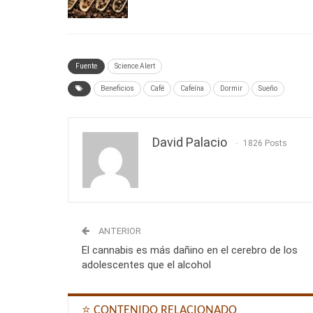
Fuente
Science Alert
Beneficios
Café
Cafeína
Dormir
Sueño
David Palacio
1826 Posts
ANTERIOR
El cannabis es más dañino en el cerebro de los
adolescentes que el alcohol
⭐ CONTENIDO RELACIONADO