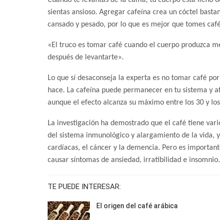
Cuando te levantas de la cama, tu cuerpo está lleno de
sientas ansioso. Agregar cafeína crea un cóctel basta
cansado y pesado, por lo que es mejor que tomes caf
«El truco es tomar café cuando el cuerpo produzca me
después de levantarte».
Lo que sí desaconseja la experta es no tomar café po
hace. La cafeína puede permanecer en tu sistema y af
aunque el efecto alcanza su máximo entre los 30 y lo
La investigación ha demostrado que el café tiene vari
del sistema inmunológico y alargamiento de la vida,
cardíacas, el cáncer y la demencia. Pero es importa
causar síntomas de ansiedad, irratibilidad e insomnio.
TE PUEDE INTERESAR:
El origen del café arábica