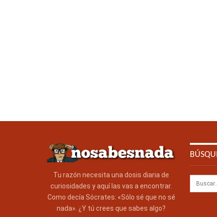
BÚSQU
Tu razón necesita una dosis diaria de
curiosidades y aquí las vas a encontrar.
Como decía Sócrates: «Sólo sé que no sé
nada». ¿Y tú crees que sabes algo?