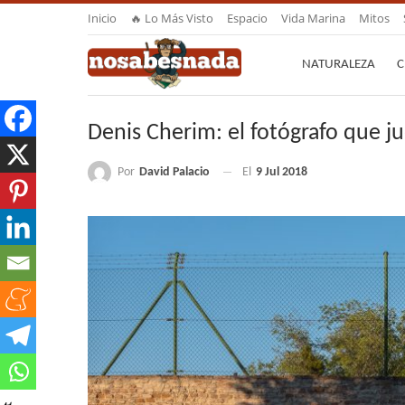
Inicio
🔥 Lo Más Visto
Espacio
Vida Marina
Mitos
NATURALEZA
C
Denis Cherim: el fotógrafo que ju
Por
David Palacio
El
9 Jul 2018