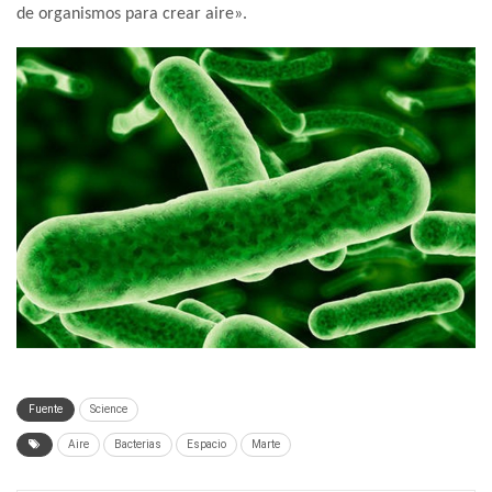
de organismos para crear aire».
Fuente
Science
Aire
Bacterias
Espacio
Marte