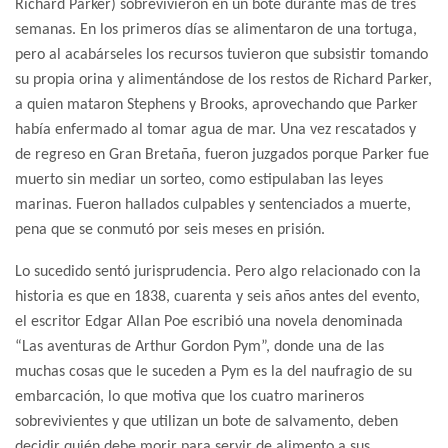
Richard Parker) sobrevivieron en un bote durante más de tres
semanas. En los primeros días se alimentaron de una tortuga,
pero al acabárseles los recursos tuvieron que subsistir tomando
su propia orina y alimentándose de los restos de Richard Parker,
a quien mataron Stephens y Brooks, aprovechando que Parker
había enfermado al tomar agua de mar. Una vez rescatados y
de regreso en Gran Bretaña, fueron juzgados porque Parker fue
muerto sin mediar un sorteo, como estipulaban las leyes
marinas. Fueron hallados culpables y sentenciados a muerte,
pena que se conmutó por seis meses en prisión.
Lo sucedido sentó jurisprudencia. Pero algo relacionado con la
historia es que en 1838, cuarenta y seis años antes del evento,
el escritor Edgar Allan Poe escribió una novela denominada
“Las aventuras de Arthur Gordon Pym”, donde una de las
muchas cosas que le suceden a Pym es la del naufragio de su
embarcación, lo que motiva que los cuatro marineros
sobrevivientes y que utilizan un bote de salvamento, deben
decidir quién debe morir para servir de alimento a sus