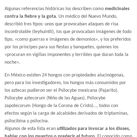
Algunas referencias históricas los describen como
medicinales
contra la fiebre y la gota
. Un médico del Nuevo Mundo,
describió tres tipos: unos que provocaban ataques de risa
incontrolable (teyhuintli), los que provocaban imágenes de todo
tipo, «como guerras e imágenes de demonios», y los preferidos
por los príncipes para sus fiestas y banquetes, quienes los
«procuran en vigilias imponentes y terribles que duran toda la
noche».
En México existen 24 hongos con propiedades alucinógenas,
pero para los investigadores, los hongos más consumidos por
los aztecas pudieron ser el Psilocybe mexicana (Pajarito),
Psilocybe aztecorum (Niño de las Aguas), Psilocybe
zapotecorum (Hongo de la Corona de Cristo)…, todos con
efectos según la carga de alcaloides derivados de triptaminas,
psilocibina y psilocina.
Algunos de esta lista eran
utilizados para invocar a los dioses,
hablar con los muertos o predecir el futuro
. El conocido como