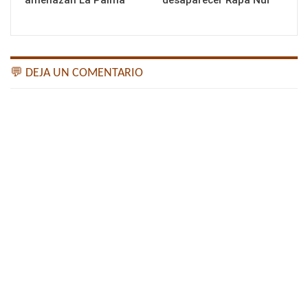
amenazan La Palma
desaparecer Rapa Nui
💬 DEJA UN COMENTARIO