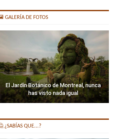
️ GALERÍA DE FOTOS
El Jardín Botánico de Montreal, nunca
has visto nada igual
 ¿SABÍAS QUE...?