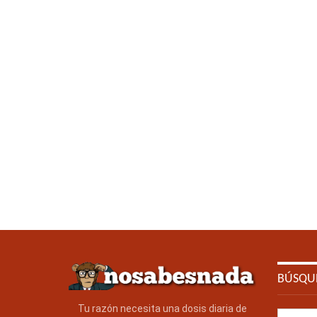
BÚSQU
Tu razón necesita una dosis diaria de