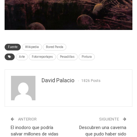
Fuente
Wikipedia
Bored Panda
Arte
Fotorreportajes
Pesadillas
Pintura
David Palacio
1826 Posts
ANTERIOR
SIGUIENTE
El inodoro que podría
Descubren una caverna
salvar millones de vidas
que pudo haber sido