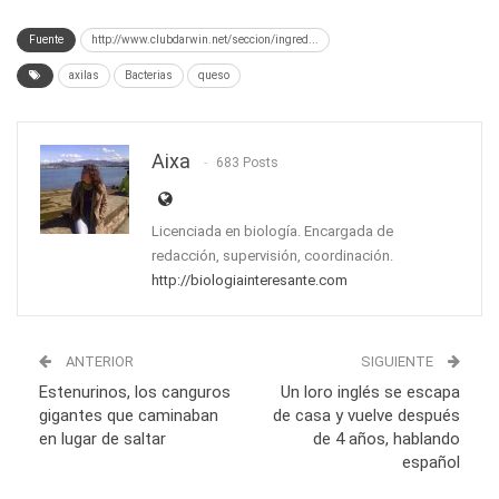
Fuente
http://www.clubdarwin.net/seccion/ingred...
axilas
Bacterias
queso
Aixa
683 Posts
Licenciada en biología. Encargada de
redacción, supervisión, coordinación.
http://biologiainteresante.com
ANTERIOR
SIGUIENTE
Estenurinos, los canguros
Un loro inglés se escapa
gigantes que caminaban
de casa y vuelve después
en lugar de saltar
de 4 años, hablando
español