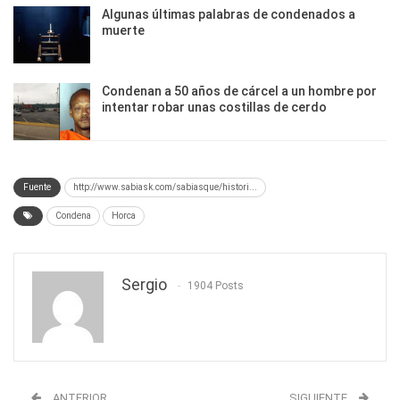
Algunas últimas palabras de condenados a
muerte
Condenan a 50 años de cárcel a un hombre por
intentar robar unas costillas de cerdo
Fuente
http://www.sabiask.com/sabiasque/histori...
Condena
Horca
Sergio
1904 Posts
ANTERIOR
SIGUIENTE