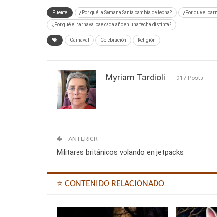
Fuente
¿Por qué la Semana Santa cambia de fecha?
¿Por qué el car
¿Por qué el carnaval cae cada año en una fecha distinta?
Carnaval
Celebración
Religión
Myriam Tardioli
917 Posts
ANTERIOR
Militares británicos volando en jetpacks
⭐ CONTENIDO RELACIONADO