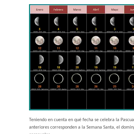
Teniendo en cuenta en qué fecha se celebra la Pascua 
anteriores corresponden a la Semana Santa, el doming