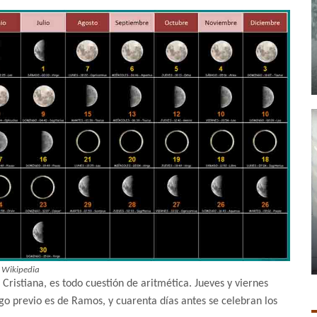
Wikipedia
Cristiana, es todo cuestión de aritmética. Jueves y viernes
o previo es de Ramos, y cuarenta días antes se celebran los