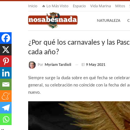
Inicio
🔥 Lo Más Visto
Espacio
Vida Marina
Mitos
NATURALEZA
C
¿Por qué los carnavales y las Pas
cada año?
Por
Myriam Tardioli
El
9 May 2021
Siempre surge la duda sobre en qué fecha se celebrará
general, su celebración no coincide con la fecha del a
nuevo.