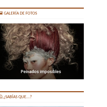
️ GALERÍA DE FOTOS
Peinados imposibles
 ¿SABÍAS QUE...?