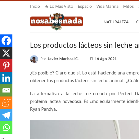
Inicio
🔥 Lo Más Visto
Espacio
Vida Marina
Mitos
NATURALEZA
C
Los productos lácteos sin leche 
Por
Javier Mariscal C.
El
16 Ago 2021
¿Es posible? Claro que sí. Lo está haciendo una emp
obtener los productos lácteos sin leche animal. ¿Cuále
La alternativa a la leche fue creada por Perfect D
proteína láctea novedosa. Es «molecularmente idéntic
Ryan Pandya.