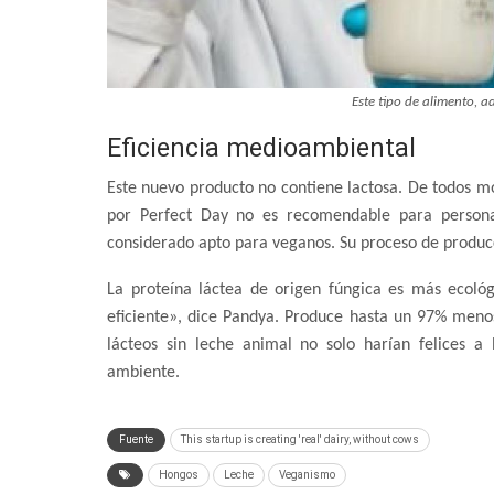
Este tipo de alimento, a
Eficiencia medioambiental
Este nuevo producto no contiene lactosa. De todos mo
por Perfect Day no es recomendable para personas
considerado apto para veganos. Su proceso de produc
La proteína láctea de origen fúngica es más ecol
eficiente», dice Pandya. Produce hasta un 97% meno
lácteos sin leche animal no solo harían felices a
ambiente.
Fuente
This startup is creating 'real' dairy, without cows
Hongos
Leche
Veganismo