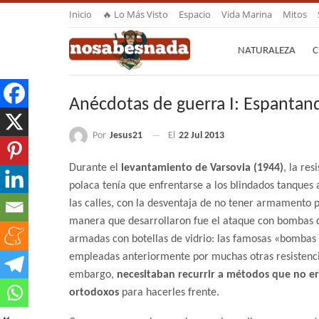
Inicio
🔥 Lo Más Visto
Espacio
Vida Marina
Mitos
NATURALEZA
C
Anécdotas de guerra I: Espantan
Por
Jesus21
El
22 Jul 2013
Durante el
levantamiento de Varsovia (1944)
, la res
polaca tenía que enfrentarse a los blindados tanques
las calles, con la desventaja de no tener armamento 
manera que desarrollaron fue el ataque con bombas d
armadas con botellas de vidrio: las famosas «bomba
empleadas anteriormente por muchas otras resistenci
embargo,
necesitaban recurrir a métodos que no e
ortodoxos
para hacerles frente.