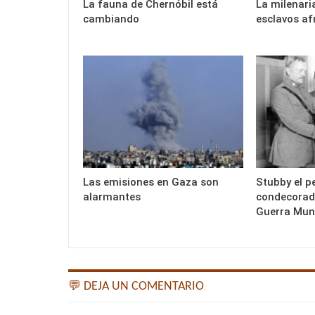
La fauna de Chernóbil está
La milenari
cambiando
esclavos af
Las emisiones en Gaza son
Stubby el p
alarmantes
condecorado
Guerra Mun
💬 DEJA UN COMENTARIO