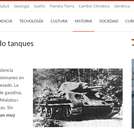
Salud
Geología
Sueño
Planeta Tierra
Cambio Climático
Genética
IENCIA
TECNOLOGÍA
CULTURA
HISTORIA
SOCIEDAD
CUR
do tanques
istencia
 alemanes en
pesado. La
e gasolina,
s Molotov»
as. Sin
ran muy