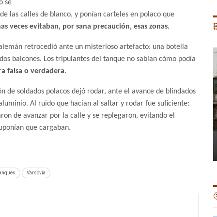
o se
de las calles de blanco, y ponían carteles en polaco que
s veces evitaban, por sana precaución, esas zonas.

lemán retrocedió ante un misterioso artefacto: una botella
 dos balcones. Los tripulantes del tanque no sabían cómo podía
ra falsa o verdadera
.
ión de soldados polacos dejó rodar, ante el avance de blindados
luminio. Al ruido que hacían al saltar y rodar fue suficiente:
ron de avanzar por la calle y se replegaron, evitando el
suponían que cargaban.
anques
Varsovia
