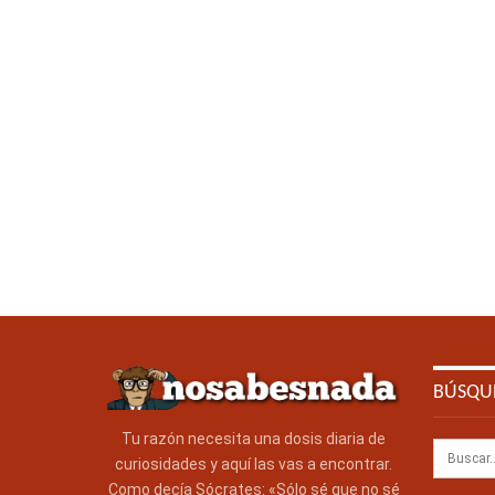
BÚSQU
Tu razón necesita una dosis diaria de
curiosidades y aquí las vas a encontrar.
Como decía Sócrates: «Sólo sé que no sé