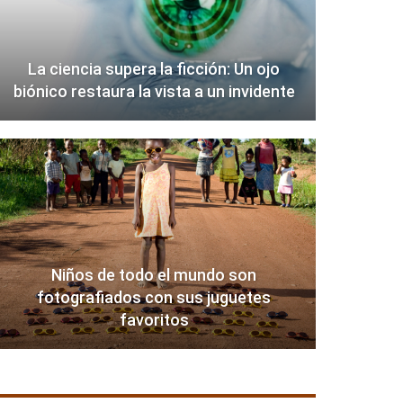
La ciencia supera la ficción: Un ojo
biónico restaura la vista a un invidente
Niños de todo el mundo son
fotografiados con sus juguetes
favoritos