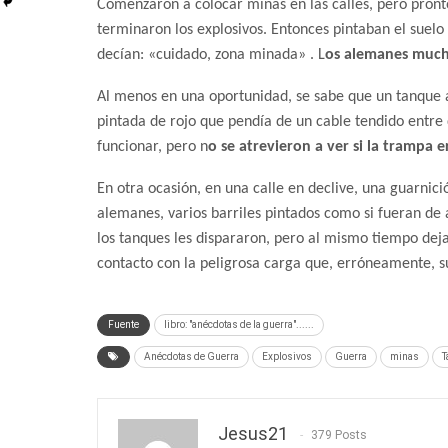
Comenzaron a colocar minas en las calles, pero pront
terminaron los explosivos. Entonces pintaban el suelo 
decían: «cuidado, zona minada» . L
os alemanes mucha
Al menos en una oportunidad, se sabe que un tanque a
pintada de rojo que pendía de un cable tendido entre
funcionar, pero n
o se atrevieron a ver si la trampa e
En otra ocasión, en una calle en declive, una guarnic
alemanes, varios barriles pintados como si fueran de a
los tanques les dispararon, pero al mismo tiempo deja
contacto con la peligrosa carga que, erróneamente, 
Fuente
libro: "anécdotas de la guerra"......
Anécdotas de Guerra
Explosivos
Guerra
minas
T
Jesus21
379 Posts