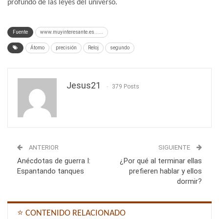
profundo de las leyes del universo.
Fuente
www.muyinteresante.es......
Átomo
precisión
Reloj
segundo
Jesus21
379 Posts
ANTERIOR
SIGUIENTE
Anécdotas de guerra I:
¿Por qué al terminar ellas
Espantando tanques
prefieren hablar y ellos
dormir?
⭐ CONTENIDO RELACIONADO