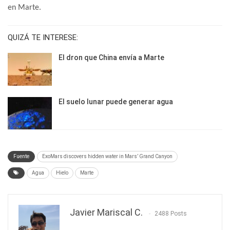
en Marte.
QUIZÁ TE INTERESE:
El dron que China envía a Marte
El suelo lunar puede generar agua
Fuente
ExoMars discovers hidden water in Mars’ Grand Canyon
Agua
Hielo
Marte
Javier Mariscal C.
2488 Posts