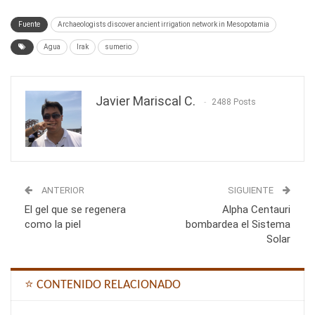
Fuente
Archaeologists discover ancient irrigation network in Mesopotamia
Agua
Irak
sumerio
Javier Mariscal C.
2488 Posts
ANTERIOR
SIGUIENTE
El gel que se regenera
Alpha Centauri
como la piel
bombardea el Sistema
Solar
⭐ CONTENIDO RELACIONADO