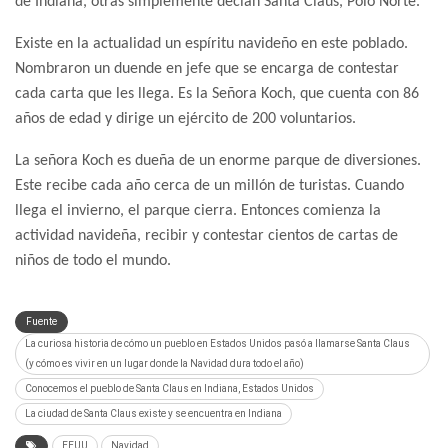
de Indiana, otras simplemente decían Santa Claus, Polo Norte.
Existe en la actualidad un espíritu navideño en este poblado.
Nombraron un duende en jefe que se encarga de contestar
cada carta que les llega. Es la Señora Koch, que cuenta con 86
años de edad y dirige un ejército de 200 voluntarios.
La señora Koch es dueña de un enorme parque de diversiones.
Este recibe cada año cerca de un millón de turistas. Cuando
llega el invierno, el parque cierra. Entonces comienza la
actividad navideña, recibir y contestar cientos de cartas de
niños de todo el mundo.
Fuente
La curiosa historia de cómo un pueblo en Estados Unidos pasó a llamarse Santa Claus
(y cómo es vivir en un lugar donde la Navidad dura todo el año)
Conocemos el pueblo de Santa Claus en Indiana, Estados Unidos
La ciudad de Santa Claus existe y se encuentra en Indiana
EEUU
Navidad