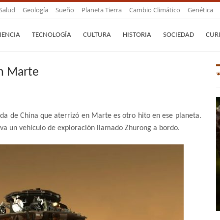
Salud
Geología
Sueño
Planeta Tierra
Cambio Climático
Genética
IENCIA
TECNOLOGÍA
CULTURA
HISTORIA
SOCIEDAD
CUR
en Marte
da de China que aterrizó en Marte es otro hito en ese planeta.
leva un vehículo de exploración llamado Zhurong a bordo.