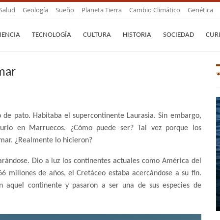
Salud
Geología
Sueño
Planeta Tierra
Cambio Climático
Genética
IENCIA
TECNOLOGÍA
CULTURA
HISTORIA
SOCIEDAD
CUR
mar
o de pato. Habitaba el supercontinente Laurasia. Sin embargo,
saurio en Marruecos. ¿Cómo puede ser? Tal vez porque los
 mar. ¿Realmente lo hicieron?
rándose. Dio a luz los continentes actuales como América del
6 millones de años, el Cretáceo estaba acercándose a su fin.
n aquel continente y pasaron a ser una de sus especies de