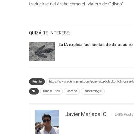
traducirse del árabe como el ‘viajero de Odiseo’.
QUIZÁ TE INTERESE:
La IA explica las huellas de dinosaurio
Fuente
https://www.sciencealert.com/pony-sized-duckbill-dinosaur-f
Dinosaurios
Océano
Paleontología
Javier Mariscal C.
2486 Posts