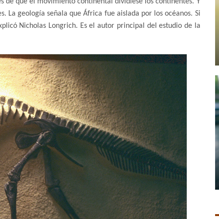
 de que el movimiento continental dividiese los continentes. Y
s. La geología señala que África fue aislada por los océanos. Si
xplicó Nicholas Longrich. Es el autor principal del estudio de la