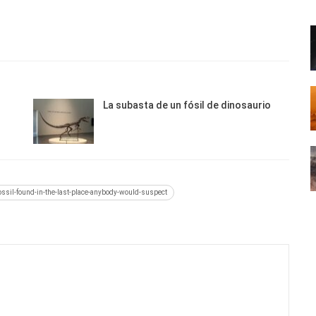
La subasta de un fósil de dinosaurio
ossil-found-in-the-last-place-anybody-would-suspect