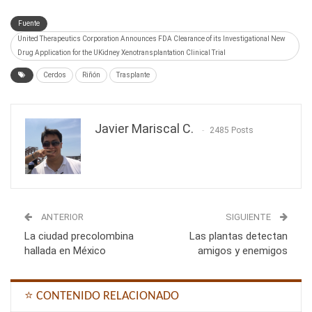
Fuente
United Therapeutics Corporation Announces FDA Clearance of its Investigational New
Drug Application for the UKidney Xenotransplantation Clinical Trial
Cerdos
Riñón
Trasplante
Javier Mariscal C.
2485 Posts
ANTERIOR
SIGUIENTE
La ciudad precolombina
Las plantas detectan
hallada en México
amigos y enemigos
⭐ CONTENIDO RELACIONADO