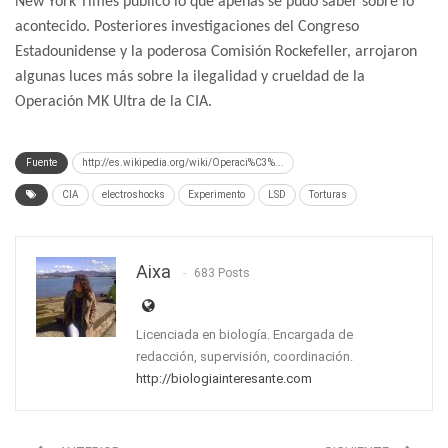
New York Times publicó lo que apenas se pudo saber sobre lo
acontecido. Posteriores investigaciones del Congreso
Estadounidense y la poderosa Comisión Rockefeller, arrojaron
algunas luces más sobre la ilegalidad y crueldad de la
Operación MK Ultra de la CIA.
Fuente
http://es.wikipedia.org/wiki/Operaci%C3%...
CIA
electroshocks
Experimento
LSD
Torturas
Aixa
683 Posts
Licenciada en biología. Encargada de
redacción, supervisión, coordinación.
http://biologiainteresante.com