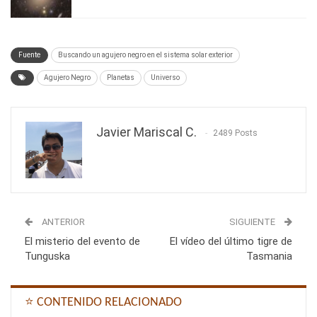
Fuente
Buscando un agujero negro en el sistema solar exterior
Agujero Negro
Planetas
Universo
Javier Mariscal C.
2489 Posts
ANTERIOR
SIGUIENTE
El misterio del evento de
El vídeo del último tigre de
Tunguska
Tasmania
⭐ CONTENIDO RELACIONADO