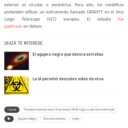
exterior es circular o excéntrica. Para ello, los científicos
pretenden utilizar un instrumento llamado GRAVITY en el
Very
Large Telescope
(VLT) europeo. El estudio
fue
publicado
en
Nature
.
QUIZÁ TE INTERESE:
El agujero negro que devora estrellas
La IA permitió descubrir miles de virus
Fuente
The black hole low-mass X-ray binary V404 Cygni is part of a wide triple
Agujero Negro
Descubrimientos
triple