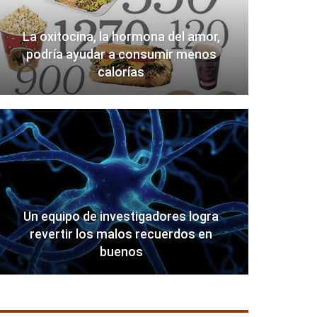
La oxitocina, la hormona del amor,
podría ayudar a consumir menos
calorías
Un equipo de investigadores logra
revertir los malos recuerdos en
buenos