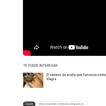
TE PUEDE INTERESAR:
El veneno de araña que funciona com
Viagra
Fuente
http://serpientes--venenosas.blogspot.co...