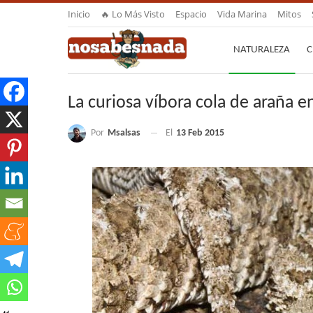
Inicio
🔥 Lo Más Visto
Espacio
Vida Marina
Mitos
NATURALEZA
C
La curiosa víbora cola de araña e
Por
Msalsas
El
13 Feb 2015