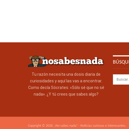
BÚSQU
Tu razón necesita una dosis diaria de
curiosidades y aquí las vas a encontrar.
Como decía Sócrates: «Sólo sé que no sé
nada». ¿Y tú crees que sabes algo?
Copyright © 2026. ¡No sabes nada! - Noticias curiosas e interesantes.