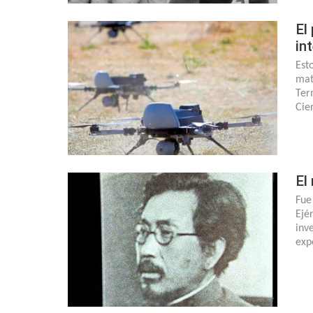
El
int
Est
mat
Term
Cie
El
Fue
Ejé
inv
exp