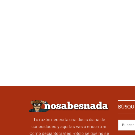
BÚSQU
Tu razón necesita una dosis diaria de
curiosidades y aquí las vas a encontrar.
Como decía Sócrates: «Sólo sé que no sé