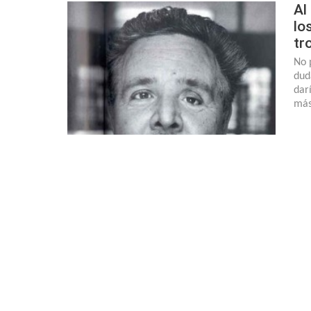
Al
lo
tr
No 
dud
dar
más