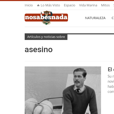
Inicio
🔥 Lo Más Visto
Espacio
Vida Marina
Mitos
NATURALEZA
C
Artículos y noticias sobre
asesino
El
Su 
nov
hab
com