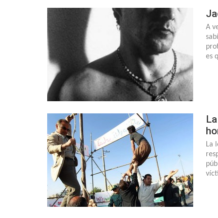
Ja
A ve
sab
pro
es 
La
ho
La 
res
púb
víc