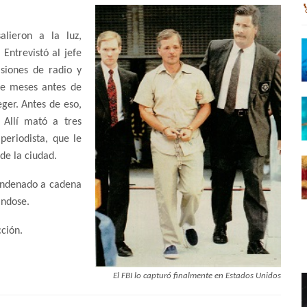
alieron a la luz,
Entrevistó al jefe
siones de radio y
ve meses antes de
ger. Antes de eso,
 Allí mató a tres
periodista, que le
 de la ciudad.
 condenado a cadena
ándose.
cción.
El FBI lo capturó finalmente en Estados Unidos