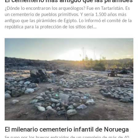
El cementerio más antiguo que las pirámides
¿Dónde lo encontraron los arqueólogos? Fue en Tartaristán. Es
un cementerio de pueblos primitivos. Y sería 1.500 años más
antiguo que las pirámides de Egipto. Lo informó el comité de la
república para la protección de los sitios del…
El milenario cementerio infantil de Noruega
Se supo por los huesos extraídos de un complejo de más de 40