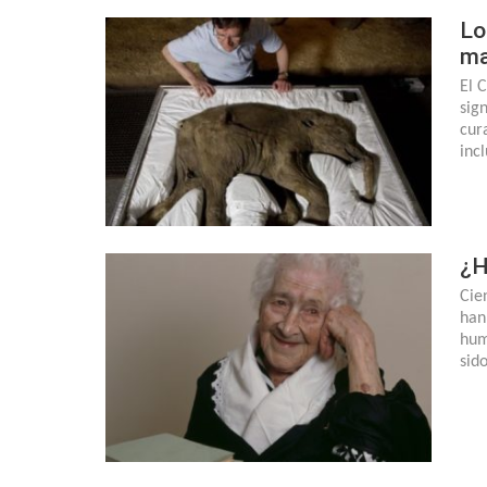
Lo
ma
El 
sig
cur
inc
¿H
Cie
han
hum
sid