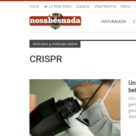
Inicio
🔥 Lo Más Visto
Espacio
Vida Marina
Mitos
NATURALEZA
C
Artículos y noticias sobre
CRISPR
Un
be
Un 
gen
gen
Jia