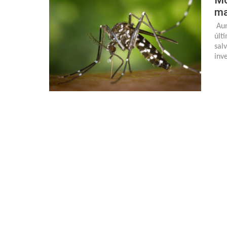
ma
Aun
últ
sal
inv