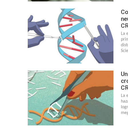
Co
ne
CR
La 
pri
dis
Sci
Un
cr
CR
La 
haz
log
meg