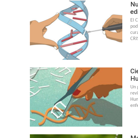
Nu
ed
El 
pod
cur
CRI
Ci
Hu
Un 
rev
Hun
enf
Mo