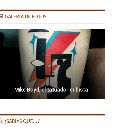
️ GALERÍA DE FOTOS
Mike Boyd, el tatuador cubista
 ¿SABÍAS QUE...?