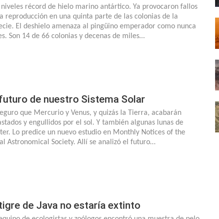
 niveles récord de hielo marino antártico. Ya provocaron fallos
la reproducción en una quinta parte de las colonias de la
ecie. El deshielo amenaza al pingüino emperador como nunca
es. Son 14 de 66 colonias y decenas de miles…
 futuro de nuestro Sistema Solar
seguro que Mercurio y Venus, y quizás la Tierra, acabarán
astados y engullidos por el sol. Y también algunas lunas de
ìter. Lo predice un nuevo estudio en Monthly Notices of the
al Astronomical Society. Allí se analizó el futuro…
 tigre de Java no estaría extinto
equipo de ecologistas y zoólogos encontró una muestra de pelo