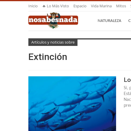
Inicio
🔥 Lo Más Visto
Espacio
Vida Marina
Mitos
NATURALEZA
C
Artículos y noticias sobre
Extinción
Lo
Sí,
Est
Nac
pre