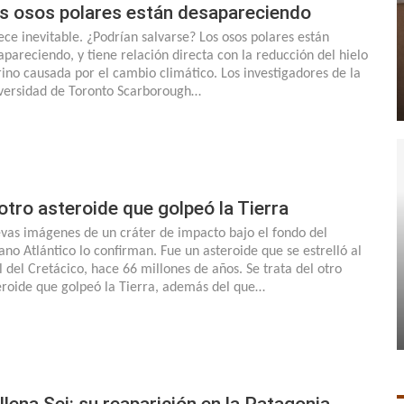
s osos polares están desapareciendo
ece inevitable. ¿Podrían salvarse? Los osos polares están
apareciendo, y tiene relación directa con la reducción del hielo
ino causada por el cambio climático. Los investigadores de la
versidad de Toronto Scarborough…
 otro asteroide que golpeó la Tierra
vas imágenes de un cráter de impacto bajo el fondo del
ano Atlántico lo confirman. Fue un asteroide que se estrelló al
al del Cretácico, hace 66 millones de años. Se trata del otro
eroide que golpeó la Tierra, además del que…
llena Sei: su reaparición en la Patagonia