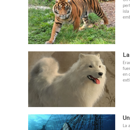
per
isl
emb
La
Era
fue
en 
ext
Un
La 