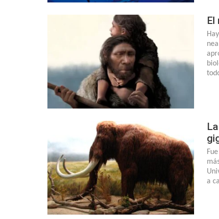
El
Hay
nea
apr
bio
tod
La
gi
Fue
más
Uni
a c