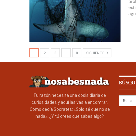
pro
ext
agu
1
2
3
…
8
SIGUIENTE
BÚSQU
Tu razón necesita una dosis diaria de
curiosidades y aquí las vas a encontrar.
Como decía Sócrates: «Sólo sé que no sé
nada». ¿Y tú crees que sabes algo?