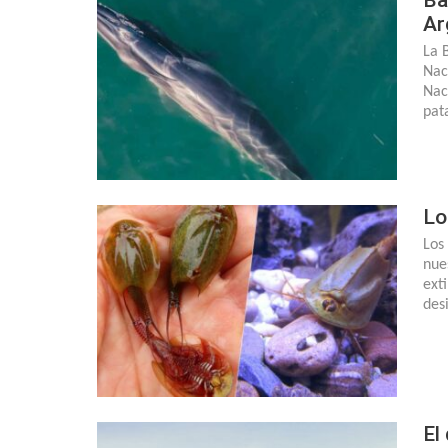
Ar
La 
Nac
Nac
pat
Lo
Los
nue
ext
des
El