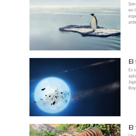
Son
en 
esp
ant
El
Es 
apl
Júp
Roy
El
Un 