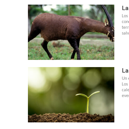
La
Los
con
ter
sal
La
Un 
Los
cal
eve