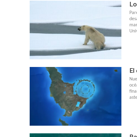
Lo
Par
des
mar
Uni
El
Nue
océ
fin
ast
Ba