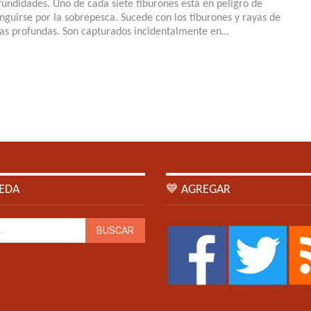
fundidades. Uno de cada siete tiburones está en peligro de
inguirse por la sobrepesca. Sucede con los tiburones y rayas de
as profundas. Son capturados incidentalmente en…
EDA
💙 AGREGAR