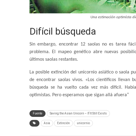
Una estimación optimista di
Difícil búsqueda
Sin embargo, encontrar 12 saolas no es tarea fáci
problema. El mapeo genético abre nuevas posibilid
últimos saolas restantes.
La posible extinción del unicornio asiático o saola p
de encontrar saolas vivos. «Los científicos llevan
búsqueda se ha vuelto cada vez más difícil. Hab
optimistas. Pero esperamos que sigan allá afuera”
Fuente
Saving the Asian Unicorn – If It Still Exists
Asia
Extinción
unicornio