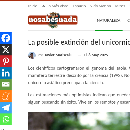
Inicio
🔥 Lo Más Visto
Espacio
Vida Marina
Mitos
NATURALEZA
C
La posible extinción del unicornio
Por
Javier Mariscal C.
El
8 May 2025
Los científicos cartografiaron el genoma del saola,
mamífero terrestre descrito por la ciencia (1992). No
unicornio asiático preocupa a la ciencia.
Las estimaciones más optimistas indican que queda
siguen buscando sin éxito. Vive en los remotos y esc