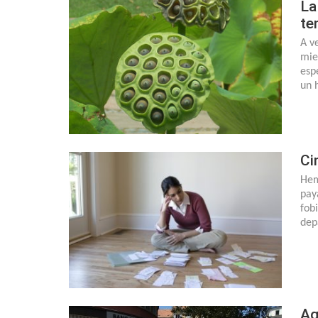
La
te
A v
mie
esp
un 
Ci
Hem
pay
fob
dep
Ag