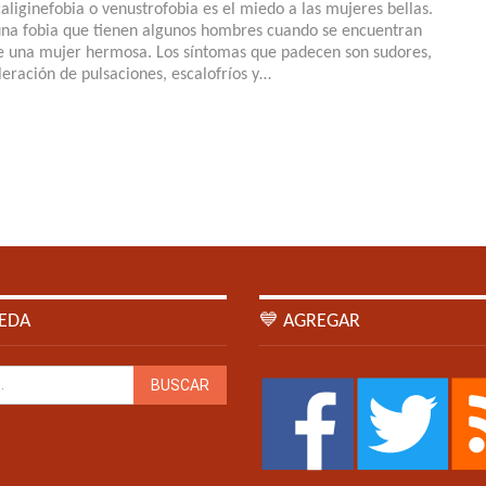
caliginefobia o venustrofobia es el miedo a las mujeres bellas.
una fobia que tienen algunos hombres cuando se encuentran
e una mujer hermosa. Los síntomas que padecen son sudores,
leración de pulsaciones, escalofríos y…
EDA
💙 AGREGAR