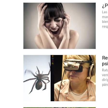
¿P
Las
man
bie
res
Re
ps
Rat
ven
dir
pán