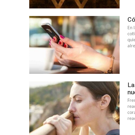
Có
En 
cot
qui
alr
La
nu
Fre
rea
cor
rea