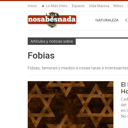
Inicio
🔥 Lo Más Visto
Espacio
Vida Marina
Mitos
NATURALEZA
C
Artículos y noticias sobre
Fobias
Fobias, temores y miedos a cosas raras e interesantes
El
Ho
Cad
del
en 
No 