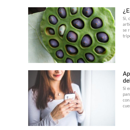
¿E
Si,
art
se 
tri
Ap
de
Si 
pan
con
cue