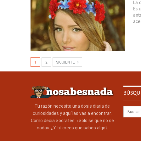
La 
Es 
ant
ace
1
2
SIGUIENTE
BÚSQU
Tu razón necesita una dosis diaria de
curiosidades y aquí las vas a encontrar.
Como decía Sócrates: «Sólo sé que no sé
nada». ¿Y tú crees que sabes algo?