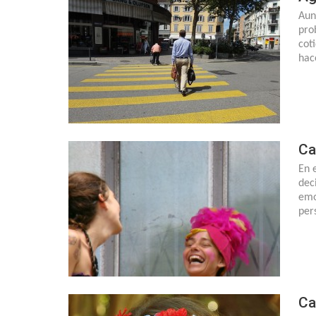
Aun
pro
cot
hac
Ca
En 
deci
emo
per
Ca