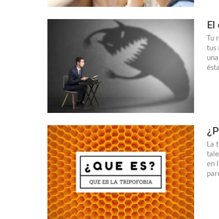
El
Tu 
tus
una
ést
¿P
La 
tal
en 
par