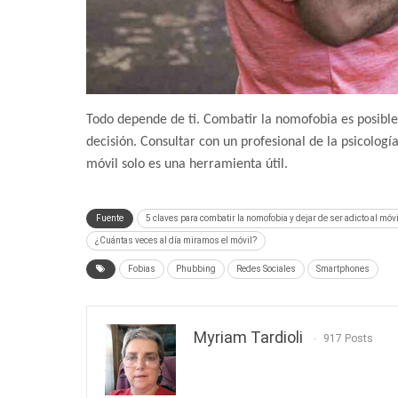
Todo depende de ti. Combatir la nomofobia es posible,
decisión. Consultar con un profesional de la psicologí
móvil solo es una herramienta útil.
Fuente
5 claves para combatir la nomofobia y dejar de ser adicto al móvi
¿Cuántas veces al día miramos el móvil?
Fobias
Phubbing
Redes Sociales
Smartphones
Myriam Tardioli
917 Posts