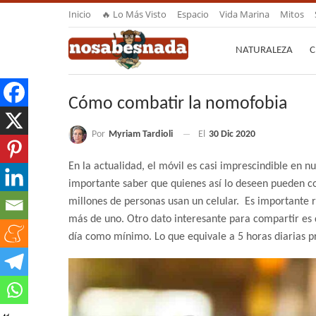
Inicio
🔥 Lo Más Visto
Espacio
Vida Marina
Mitos
NATURALEZA
C
Cómo combatir la nomofobia
Por
Myriam Tardioli
El
30 Dic 2020
En la actualidad, el móvil es casi imprescindible en nue
importante saber que quienes así lo deseen pueden c
millones de personas usan un celular. Es importante r
más de uno. Otro dato interesante para compartir es 
día como mínimo. Lo que equivale a 5 horas diarias 