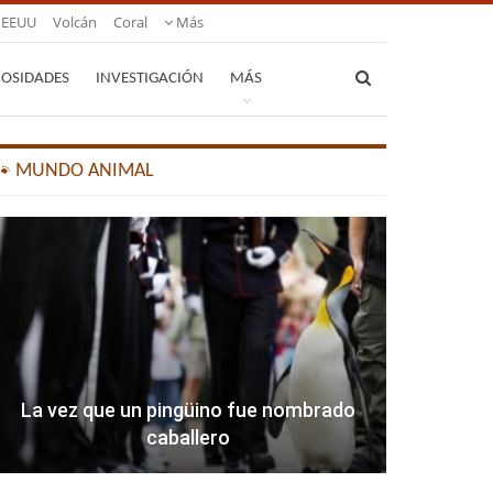
EEUU
Volcán
Coral
Más
IOSIDADES
INVESTIGACIÓN
MÁS
🐾 MUNDO ANIMAL
La vez que un pingüino fue nombrado
caballero