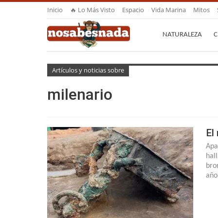
Inicio
🔥 Lo Más Visto
Espacio
Vida Marina
Mitos
NATURALEZA
C
Artículos y noticias sobre
milenario
El
Apa
hal
bro
año