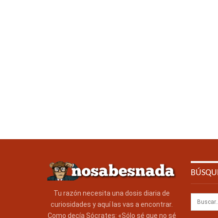
BÚSQU
Tu razón necesita una dosis diaria de
curiosidades y aquí las vas a encontrar.
Como decía Sócrates: «Sólo sé que no sé