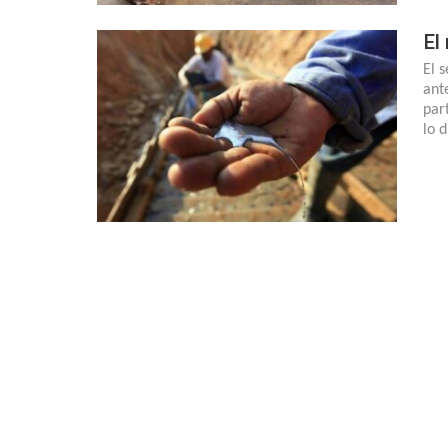
El
El 
ant
par
lo 