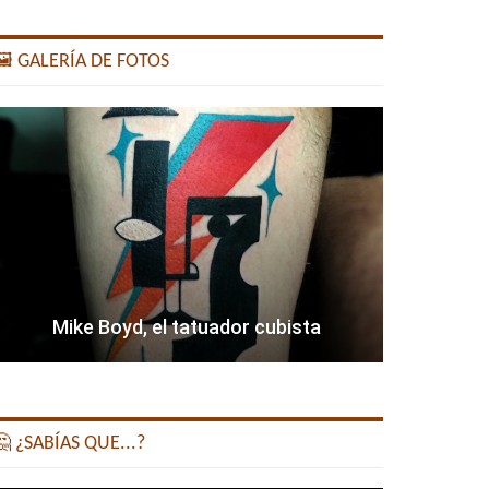
️ GALERÍA DE FOTOS
Mike Boyd, el tatuador cubista
 ¿SABÍAS QUE...?