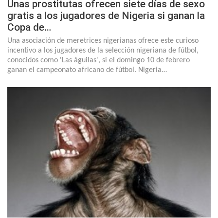
Unas prostitutas ofrecen siete días de sexo
gratis a los jugadores de Nigeria si ganan la
Copa de…
Una asociación de meretrices nigerianas ofrece este curioso
incentivo a los jugadores de la selección nigeriana de fútbol,
conocidos como 'Las águilas', si el domingo 10 de febrero
ganan el campeonato africano de fútbol. Nigeria…