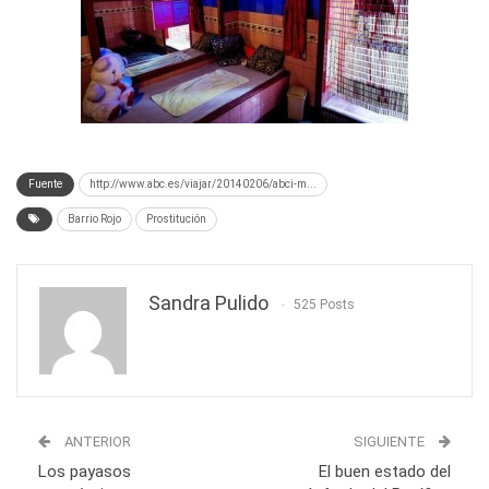
Fuente
http://www.abc.es/viajar/20140206/abci-m...
Barrio Rojo
Prostitución
Sandra Pulido
525 Posts
ANTERIOR
SIGUIENTE
Los payasos
El buen estado del