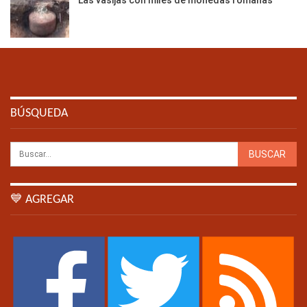
Las vasijas con miles de monedas romanas
BÚSQUEDA
💙 AGREGAR