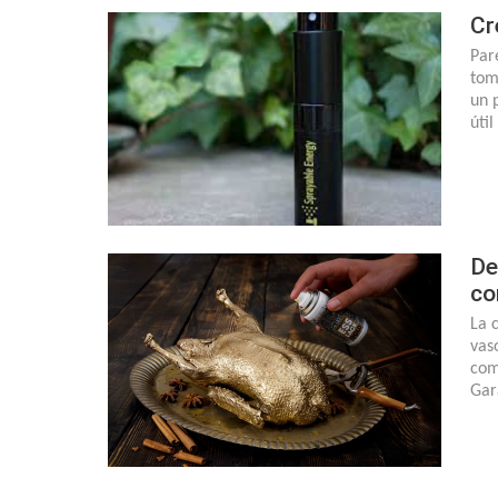
Cr
Par
tom
un 
úti
De
co
La 
vas
com
Gar