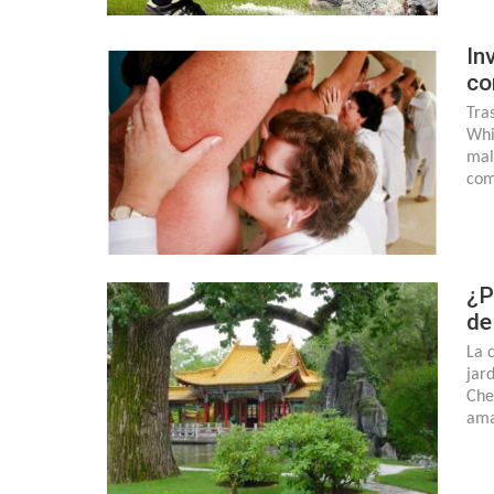
In
co
Tra
Whi
mal
com
¿P
de
La 
jar
Che
ama