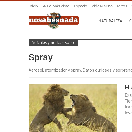
Inicio
🔥 Lo Más Visto
Espacio
Vida Marina
Mitos
NATURALEZA
C
Artículos y noticias sobre
Spray
Aerosol, atomizador y spray. Datos curiosos y sorpren
El
Es 
Tie
tra
Inv