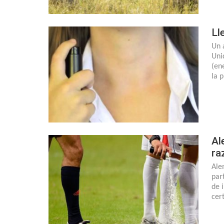
Ll
Un 
Uni
(en
la 
Al
ra
Ale
par
de 
cer