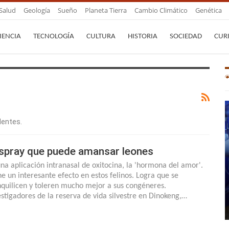
Salud
Geología
Sueño
Planeta Tierra
Cambio Climático
Genética
IENCIA
TECNOLOGÍA
CULTURA
HISTORIA
SOCIEDAD
CUR
dentes.
 spray que puede amansar leones
una aplicación intranasal de oxitocina, la 'hormona del amor'.
ne un interesante efecto en estos felinos. Logra que se
nquilicen y toleren mucho mejor a sus congéneres.
estigadores de la reserva de vida silvestre en Dinokeng,…