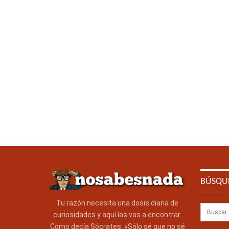
BÚSQU
Tu razón necesita una dosis diaria de
curiosidades y aquí las vas a encontrar.
Como decía Sócrates: «Sólo sé que no sé