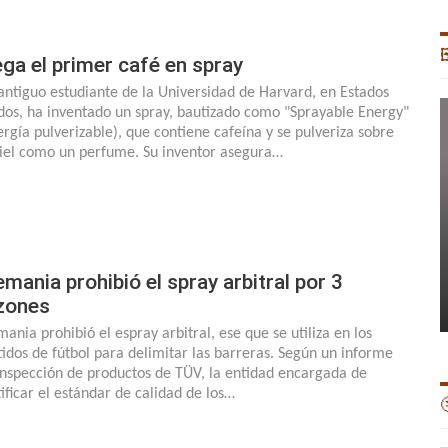

ega el primer café en spray
antiguo estudiante de la Universidad de Harvard, en Estados
dos, ha inventado un spray, bautizado como "Sprayable Energy"
ergía pulverizable), que contiene cafeína y se pulveriza sobre
piel como un perfume. Su inventor asegura…
emania prohibió el spray arbitral por 3
zones
mania prohibió el espray arbitral, ese que se utiliza en los
tidos de fútbol para delimitar las barreras. Según un informe
inspección de productos de TÜV, la entidad encargada de
tificar el estándar de calidad de los…
