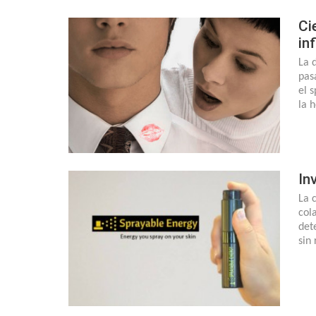
Ci
in
La 
pas
el 
la 
In
La 
col
det
sin