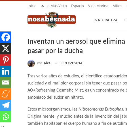
Inicio
🔥 Lo Más Visto
Espacio
Vida Marina
Mitos
NATURALEZA
C
Inventan un aerosol que elimina e
pasar por la ducha
Por
Aixa
El
3 Oct 2014
Tras varios años de estudios, el científico estadounid
suciedad y el mal olor corporal sin tener que pasar p
AO+Refreshing Cosmetic Mist, es un concentrado de b
amoníaco del sudor en nitrato.
Estos microorganismos, las
Nitrosomonas Eutrophas
, 
Originalmente, y mucho antes de la invención del jab
también habitaban el cuerpo humano a fin de autolimpi