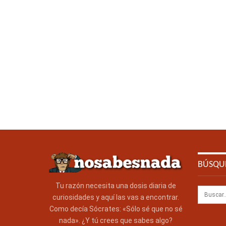
BÚSQU
Tu razón necesita una dosis diaria de
curiosidades y aquí las vas a encontrar.
Como decía Sócrates: «Sólo sé que no sé
nada». ¿Y tú crees que sabes algo?