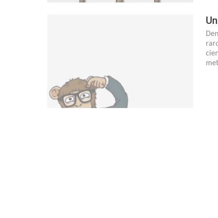
Un
Den
rar
cie
met