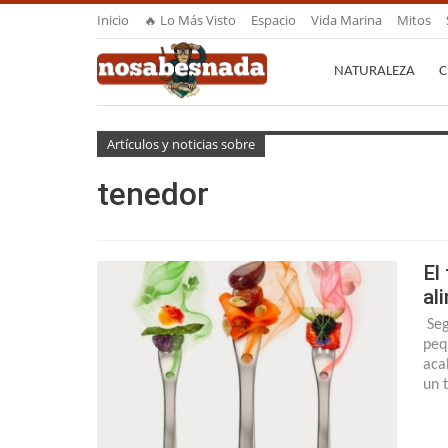
Inicio
🔥 Lo Más Visto
Espacio
Vida Marina
Mitos
NATURALEZA
C
Artículos y noticias sobre
tenedor
El
al
Seg
peq
aca
un 