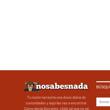
BÚSQU
Tu razón necesita una dosis diaria de
curiosidades y aquí las vas a encontrar.
Como decía Sócrates: «Sólo sé que no sé